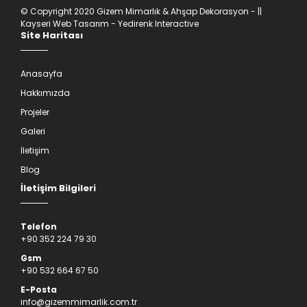
© Copyright 2020 Gizem Mimarlık & Ahşap Dekorasyon - ||
Kayseri Web Tasarım
- Yedirenk Interactive
Site Haritası
Anasayfa
Hakkımızda
Projeler
Galeri
İletişim
Blog
İletişim Bilgileri
Telefon
+90 352 224 79 30
Gsm
+90 532 664 67 50
E-Posta
info@gizemmimarlik.com.tr